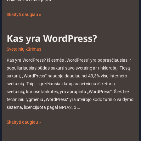
Skaityti daugiau »
Kas yra WordPress?
Svetainių kūrimas
Kas yra WordPress? Iš esmės „WordPress“ yra paprasčiausias ir
populiariausias būdas sukurti savo svetainę ar tinklaraštį. Tiesą
sakant, „WordPress“ naudoja daugiau nei 43,3% visų interneto
svetainių. Taip – greičiausiai daugiau nei viena iš keturių
svetainių, kuriose lankotės, yra aprūpinta „WordPress“. Šiek tiek
techniniu lygmeniu „WordPress“ yra atvirojo kodo turinio valdymo
sistema, licencijuota pagal GPLv2, o …
Skaityti daugiau »