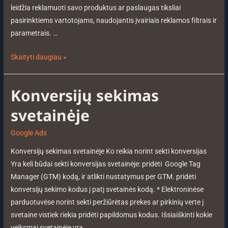
leidžia reklamuoti savo produktus ar paslaugas tiksliai
pasirinktiems vartotojams, naudojantis įvairiais reklamos filtrais ir
parametrais. …
Skaityti daugiau »
Konversijų sekimas
svetainėje
Google Ads
Konversijų sekimas svetainėje Ko reikia norint sekti konversijas
Yra keli būdai sekti konversijas svetainėje: pridėti Google Tag
Manager (GTM) kodą, ir atlikti nustatymus per GTM. pridėti
konversijų sekimo kodus į patį svetainės kodą. * Elektroninėse
parduotuvėse norint sekti peržiūrėtas prekes ar pirkinių verte į
svetaine vistiek riekia pridėti papildomus kodus. Išsiaiškinti kokie
veiksmai svetainėje yra …