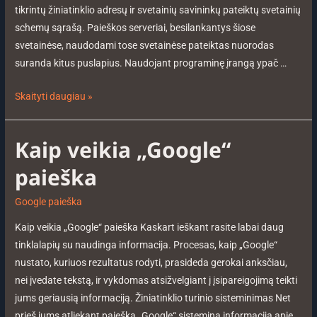
tikrintų žiniatinklio adresų ir svetainių savininkų pateiktų svetainių
schemų sąrašą. Paieškos serveriai, besilankantys šiose
svetainėse, naudodami tose svetainėse pateiktas nuorodas
suranda kitus puslapius. Naudojant programinę įrangą ypač …
Skaityti daugiau »
Kaip veikia „Google“
paieška
Google paieška
Kaip veikia „Google“ paieška Kaskart ieškant rasite labai daug
tinklalapių su naudinga informacija. Procesas, kaip „Google“
nustato, kuriuos rezultatus rodyti, prasideda gerokai anksčiau,
nei įvedate tekstą, ir vykdomas atsižvelgiant į įsipareigojimą teikti
jums geriausią informaciją. Žiniatinklio turinio sisteminimas Net
prieš jums atliekant paiešką „Google“ sistemina informaciją apie