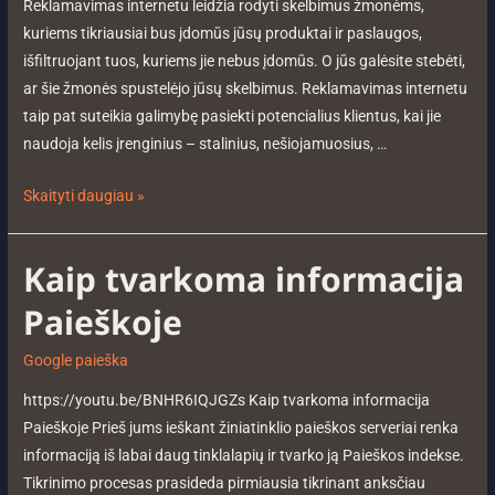
Reklamavimas internetu leidžia rodyti skelbimus žmonėms,
kuriems tikriausiai bus įdomūs jūsų produktai ir paslaugos,
išfiltruojant tuos, kuriems jie nebus įdomūs. O jūs galėsite stebėti,
ar šie žmonės spustelėjo jūsų skelbimus. Reklamavimas internetu
taip pat suteikia galimybę pasiekti potencialius klientus, kai jie
naudoja kelis įrenginius – stalinius, nešiojamuosius, …
Skaityti daugiau »
Kaip tvarkoma informacija
Paieškoje
Google paieška
https://youtu.be/BNHR6IQJGZs Kaip tvarkoma informacija
Paieškoje Prieš jums ieškant žiniatinklio paieškos serveriai renka
informaciją iš labai daug tinklalapių ir tvarko ją Paieškos indekse.
Tikrinimo procesas prasideda pirmiausia tikrinant anksčiau