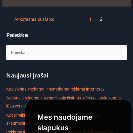
←
Ankstesnis puslapis
1
2
Paieška
Naujausi įrašai
Kuo skiriasi mokama ir nemokama reklama internete?
Geriausia reklama internete: kaip išsirinkti efektyviausią kanalą
jūsų verslui
Kodėl reikia sekti konversijas: svarbiausia kiekvienos
Mes naudojame
skaitmeninės kampanijos dalis
slapukus
Reklama internete: privalumai, trūkumai ir kodėl verta kreiptis į