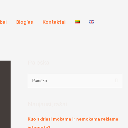
rbai
Blog’as
Kontaktai
Paieška
Naujausi įrašai
Kuo skiriasi mokama ir nemokama reklama
internete?