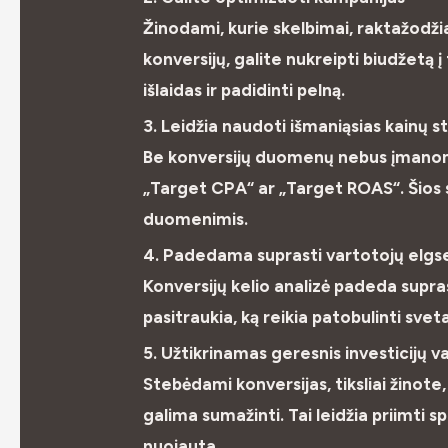
Žinodami, kurie skelbimai, raktažodži
konversijų, galite nukreipti biudžetą į 
išlaidas ir padidinti pelną.
3. Leidžia naudoti išmaniąsias kainų s
Be konversijų duomenų nebus įmanom
„Target CPA“ ar „Target ROAS“. Šios st
duomenimis.
4. Padedama suprasti vartotojų elgs
Konversijų kelio analizė padeda supra
pasitraukia, ką reikia patobulinti svet
5. Užtikrinamas geresnis investicijų 
Stebėdami konversijas, tiksliai žinote
galima sumažinti. Tai leidžia priimti
nuojauta.