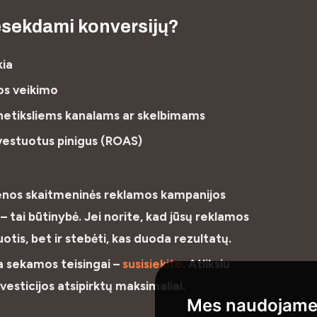
nesekdami konversijų?
kia
os veikimo
 netiksliems kanalams ar skelbimams
vestuotus pinigus (ROAS)
enos skaitmeninės reklamos kampanijos
– tai būtinybė. Jei norite, kad jūsų reklamos
otis, bet ir stebėti, kas duoda rezultatų.
yra sekamos teisingai –
susisiekite
. Atliksiu
investicijos atsipirktų maksimaliai.
Mes naudojame