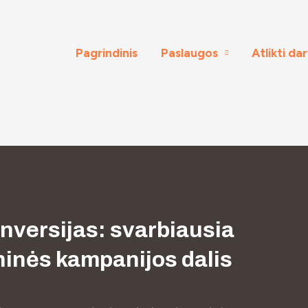
Pagrindinis
Paslaugos
Atlikti da
onversijas: svarbiausia
ninės kampanijos dalis