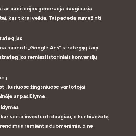
ai ar auditorijos generuoja daugiausia
tai, kas tikrai veikia. Tai padeda sumažinti
trategijas
a naudoti „Google Ads” strategijų kaip
rategijos remiasi istoriniais konversijų
eną
sti, kuriuose žingsniuose vartotojai
ainėje ar pasiūlyme.
valdymas
, kur verta investuoti daugiau, o kur biudžetą
 sprendimus remiantis duomenimis, o ne