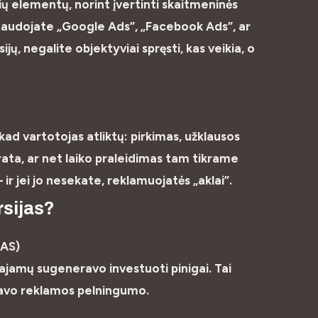
ių elementų, norint įvertinti skaitmeninės
audojate „Google Ads”, „Facebook Ads”, ar
jų, negalite objektyviai spręsti, kas veikia, o
 kad vartotojas atliktų: pirkimas, užklausos
ata, ar net laiko praleidimas tam tikrame
 ir jei jo nesekate, reklamuojatės „aklai”.
rsijas?
OAS)
ajamų sugeneravo investuoti pinigai. Tai
i savo reklamos pelningumo.