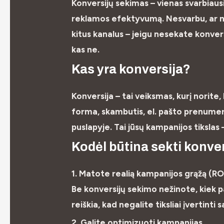
Konversijų sekimas
– vienas svarbiaus
reklamos efektyvumą. Nesvarbu, ar n
kitus kanalus – jeigu nesekate konversi
kas ne.
Kas yra konversija?
Konversija – tai veiksmas, kurį norite,
forma, skambutis, el. pašto prenumer
puslapyje. Tai jūsų kampanijos tikslas –
Kodėl būtina sekti konve
1. Matote realią kampanijos grąžą (R
Be konversijų sekimo nežinote, kiek p
reiškia, kad negalite tiksliai įvertint
2. Galite optimizuoti kampanijas