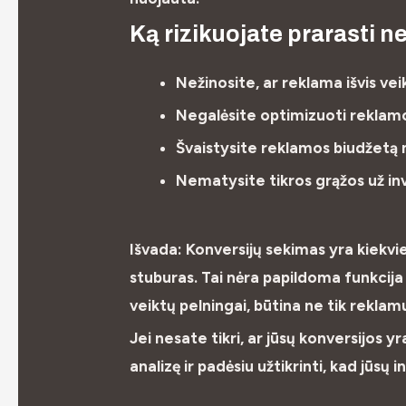
Ką rizikuojate prarasti 
Nežinosite, ar reklama išvis vei
Negalėsite optimizuoti reklam
Švaistysite reklamos biudžetą
Nematysite tikros grąžos už in
Išvada:
Konversijų sekimas
yra kiekvi
stuburas. Tai nėra papildoma funkcija 
veiktų pelningai, būtina ne tik reklamu
Jei nesate tikri, ar jūsų konversijos 
analizę ir padėsiu užtikrinti, kad jūsų 