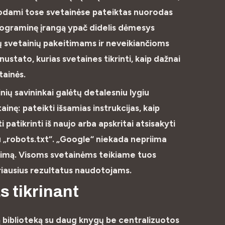
dodami tose svetainėse pateiktas nuorodas
rograminę įrangą ypač didelis dėmesys
 svetainių pakeitimams ir neveikiančioms
tato, kurias svetaines tikrinti, kaip dažnai
tainės.
ių savininkai galėtų detalesniu lygiu
tainę: pateikti išsamias instrukcijas, kaip
 patikrinti iš naujo arba apskritai atsisakyti
 „robots.txt“. „Google“ niekada nepriima
nimą. Visoms svetainėms teikiame tuos
eriausius rezultatus naudotojams.
s tikrinant
ią biblioteką su daug knygų be centralizuotos