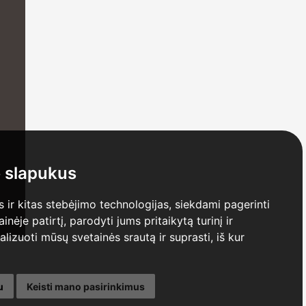
 slapukus
ir kitas stebėjimo technologijas, siekdami pagerinti
ėje patirtį, parodyti jums pritaikytą turinį ir
nalizuoti mūsų svetainės srautą ir suprasti, iš kur
u
Keisti mano pasirinkimus