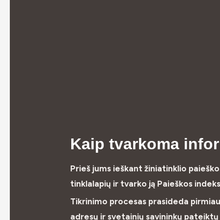
Kaip tvarkoma infor
Prieš jums ieškant žiniatinklio paieško
tinklalapių ir tvarko ją Paieškos indek
Tikrinimo procesas prasideda pirmiausi
adresų ir svetainių savininkų pateiktų