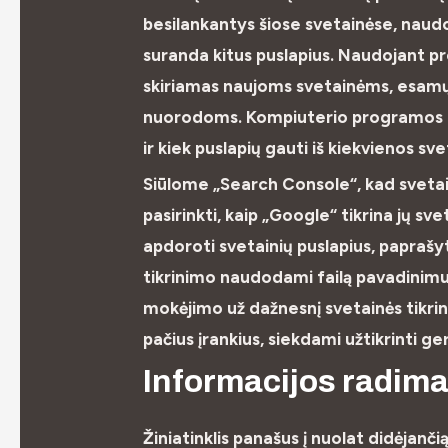
besilankantys šiose svetainėse, nau
suranda kitus puslapius. Naudojant p
skiriamas naujoms svetainėms, esamų
nuorodoms. Kompiuterio programos nus
ir kiek puslapių gauti iš kiekvienos sve
Siūlome „Search Console“, kad svetain
pasirinkti, kaip „Google“ tikrina jų sve
apdoroti svetainių puslapius, paprašyti
tikrinimo naudodami failą pavadinimu
mokėjimo už dažnesnį svetainės tikri
pačius įrankius, siekdami užtikrinti g
Informacijos radima
Žiniatinklis panašus į nuolat didėjanč