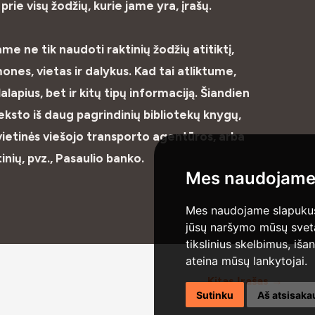
rie visų žodžių, kurie jame yra, įrašų.
e ne tik naudoti raktinių žodžių atitiktį,
ones, vietas ir dalykus. Kad tai atliktume,
lapius, bet ir kitų tipų informaciją. Šiandien
eksto iš daug pagrindinių bibliotekų knygų,
ų vietinės viešojo transporto agentūros, arba
inių, pvz., Pasaulio banko.
Mes naudojame
Mes naudojame slapukus 
jūsų naršymo mūsų svetain
tikslinius skelbimus, iša
ateina mūsų lankytojai.
Kitas Įrašas
→
Sutinku
Aš atsisaka