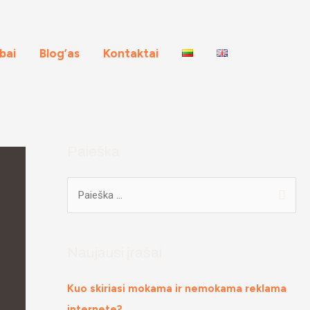
rbai
Blog’as
Kontaktai
Paieška
Naujausi įrašai
Kuo skiriasi mokama ir nemokama reklama
internete?