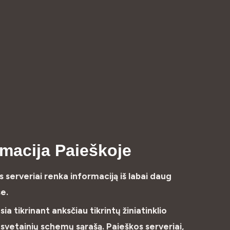
macija Paieškoje
s serveriai renka informaciją iš labai daug
se.
a tikrinant anksčiau tikrintų žiniatinklio
 svetainių schemų sąrašą. Paieškos serveriai,