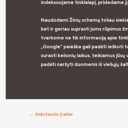
indeksuojame tinklalapį, pridedame jį p
Naudodami Žinių schemą toliau siekiam
bet ir geriau suprasti jums rūpimus žm
tvarkome ne tik informaciją apie tinkla
„Google“ paieška gali padėti ieškoti t
surasti kelionių laikus, teikiamus jūs
padėti naršyti duomenis iš viešųjų šalt
←
Ankstesnis Įrašas