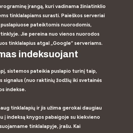
ograminę įrangą, kuri vadinama žiniatinklio
ems tinklalapiams surasti. Paieškos serveriai
ose puslapiuose pateiktomis nuorodomis,
iatinklyje. Jie pereina nuo vienos nuorodos
iuos tinklalapius atgal „Google“ serveriams.
ymas indeksuojant
pį, sistemos pateikia puslapio turinį taip,
 signalus (nuo raktinių žodžių iki svetainės
os indekse.
ug tinklalapių ir jis užima gerokai daugiau
u į indeksą knygos pabaigoje su kiekvieno
uojamame tinklalapyje, įrašu. Kai