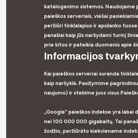
katalogavimo sistemos. Naudojame pr
paieškos serveriais, viešai pasiekiami
peržiūri tinklalapius ir apsilanko tu
panašiai kaip jūs naršydami turinį žin
prie kitos ir pateikia duomenis apie š
Informacijos tvark
Kai paieškos serveriai suranda tinklala
kaip naršyklė. Pasižymime pagrindinius
naujumo) ir stebime juos visus Paiešk
„Google“ paieškos indekse yra labai da
nei 100 000 000 gigabaitų. Tai panaš
žodžio, peržiūrėto kiekviename indeks