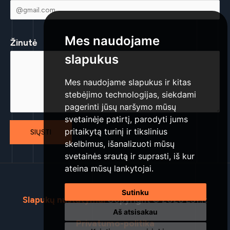
Mes naudojame
Žinutė
slapukus
Mes naudojame slapukus ir kitas
stebėjimo technologijas, siekdami
pagerinti jūsų naršymo mūsų
svetainėje patirtį, parodyti jums
pritaikytą turinį ir tikslinius
SIŲSTI
skelbimus, išanalizuoti mūsų
svetainės srautą ir suprasti, iš kur
ateina mūsų lankytojai.
Sutinku
Slapukų nustatymai
Copyright © 2026 LS1.lt
Aš atsisakau
Privatumo-politika