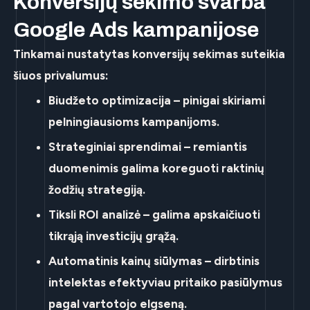
Konversijų sekimo svarba
Google Ads kampanijose
Tinkamai nustatytas konversijų sekimas suteikia
šiuos privalumus:
Biudžeto optimizacija
– pinigai skiriami
pelningiausioms kampanijoms.
Strateginiai sprendimai
– remiantis
duomenimis galima koreguoti raktinių
žodžių strategiją.
Tiksli ROI analizė
– galima apskaičiuoti
tikrąją investicijų grąžą.
Automatinis kainų siūlymas
– dirbtinis
intelektas efektyviau pritaiko pasiūlymus
pagal vartotojo elgseną.